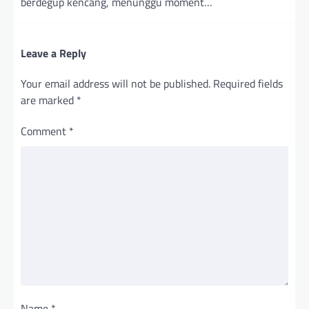
berdegup kencang, menunggu moment…
Leave a Reply
Your email address will not be published.
Required fields
are marked
*
Comment
*
Name
*