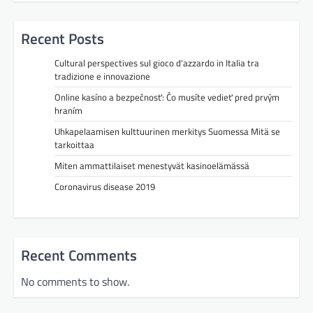
Recent Posts
Cultural perspectives sul gioco d'azzardo in Italia tra
tradizione e innovazione
Online kasíno a bezpečnosť: Čo musíte vedieť pred prvým
hraním
Uhkapelaamisen kulttuurinen merkitys Suomessa Mitä se
tarkoittaa
Miten ammattilaiset menestyvät kasinoelämässä
Coronavirus disease 2019
Recent Comments
No comments to show.