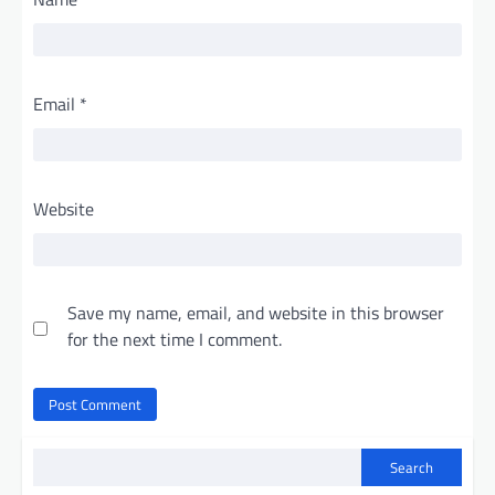
Email
*
Website
Save my name, email, and website in this browser
for the next time I comment.
Search