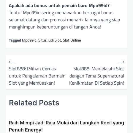
Apakah ada bonus untuk pemain baru Mpo99id?
Tentu! Mpo99id sering menawarkan berbagai bonus
selamat datang dan promosi menarik lainnya yang siap
menghimpun keberuntungan di tangan Anda!
Tagged
Mpo99id
,
Situs Judi Slot
,
Slot Online
P
⟵
⟶
o
Slot888: Pilihan Cerdas
Slot888: Menjelajahi Slot
untuk Pengalaman Bermain
dengan Tema Supernatural
s
Slot yang Memuaskan!
Kenikmatan Di Setiap Spin!
t
n
Related Posts
a
v
i
Raih Mimpi Jadi Raja Mulai dari Langkah Kecil yang
Penuh Energy!
g