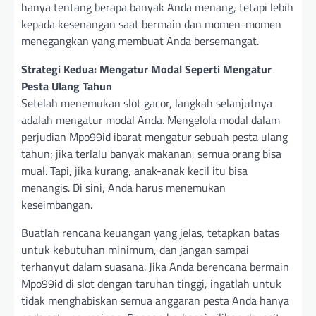
hanya tentang berapa banyak Anda menang, tetapi lebih
kepada kesenangan saat bermain dan momen-momen
menegangkan yang membuat Anda bersemangat.
Strategi Kedua: Mengatur Modal Seperti Mengatur
Pesta Ulang Tahun
Setelah menemukan slot gacor, langkah selanjutnya
adalah mengatur modal Anda. Mengelola modal dalam
perjudian Mpo99id ibarat mengatur sebuah pesta ulang
tahun; jika terlalu banyak makanan, semua orang bisa
mual. Tapi, jika kurang, anak-anak kecil itu bisa
menangis. Di sini, Anda harus menemukan
keseimbangan.
Buatlah rencana keuangan yang jelas, tetapkan batas
untuk kebutuhan minimum, dan jangan sampai
terhanyut dalam suasana. Jika Anda berencana bermain
Mpo99id di slot dengan taruhan tinggi, ingatlah untuk
tidak menghabiskan semua anggaran pesta Anda hanya