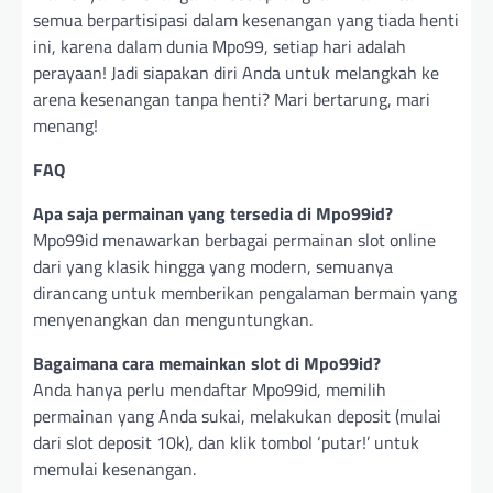
semua berpartisipasi dalam kesenangan yang tiada henti
ini, karena dalam dunia Mpo99, setiap hari adalah
perayaan! Jadi siapakan diri Anda untuk melangkah ke
arena kesenangan tanpa henti? Mari bertarung, mari
menang!
FAQ
Apa saja permainan yang tersedia di Mpo99id?
Mpo99id menawarkan berbagai permainan slot online
dari yang klasik hingga yang modern, semuanya
dirancang untuk memberikan pengalaman bermain yang
menyenangkan dan menguntungkan.
Bagaimana cara memainkan slot di Mpo99id?
Anda hanya perlu mendaftar Mpo99id, memilih
permainan yang Anda sukai, melakukan deposit (mulai
dari slot deposit 10k), dan klik tombol ‘putar!’ untuk
memulai kesenangan.