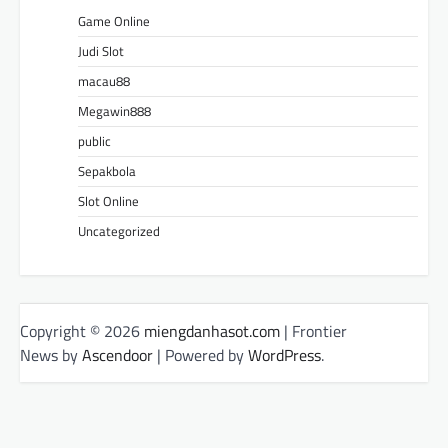
Game Online
Judi Slot
macau88
Megawin888
public
Sepakbola
Slot Online
Uncategorized
Copyright © 2026
miengdanhasot.com
| Frontier
News by
Ascendoor
| Powered by
WordPress
.